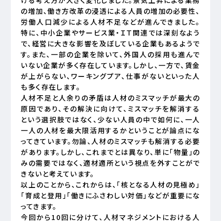
の増加、働き方改革の浸透による人員の増加の必要性、
労働人口減少による人材不足などが進んできました。
特に、中小企業やサービス業・ＩＴ関連では深刻なよう
で、経営に大きな影響を及ぼしている企業もあるようで
す。また、一部の企業を除いて、外国人の採用も進んで
いない企業が多く存在しています。しかし、一方で、賃金
が上がらない、ワーキングプア、仕事がないといった人
も多く存在します。
人材不足と人余りの矛盾は人材のミスマッチが最大の
原因であり、その解決に向けて、ミスマッチを解消する
という選択肢ではなく、少ない人員の中で如何に、一人
一人の人材を最大限活用するかということが論点にな
ってきています。勿論、人材のミスマッチも解消する必要
があります。しかし、これまでとは異なり、単に「物量」の
みの需要ではなく、適材適所という視点を外すことがで
きないと考えています。
以上のことから、これからは、「核となる人材の見極め」
「育成と登用」「働きにふさわしい対価」などが重要にな
ってきます。
今回から10回に分けて、人材マネジメントにおける人