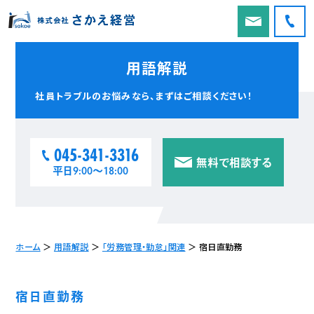
用語解説
社員トラブルのお悩みなら、
まずはご相談ください！
045-341-3316
無料で相談する
平日9:00〜18:00
ホーム
＞
用語解説
＞
「労務管理・勤怠」関連
＞
宿日直勤務
宿日直勤務