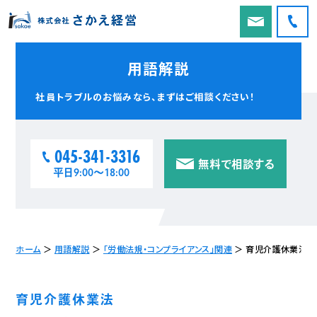
用語解説
社員トラブルのお悩みなら、
まずはご相談ください！
045-341-3316
無料で相談する
平日9:00〜18:00
ホーム
＞
用語解説
＞
「労働法規・コンプライアンス」関連
＞
育児介護休業法
育児介護休業法