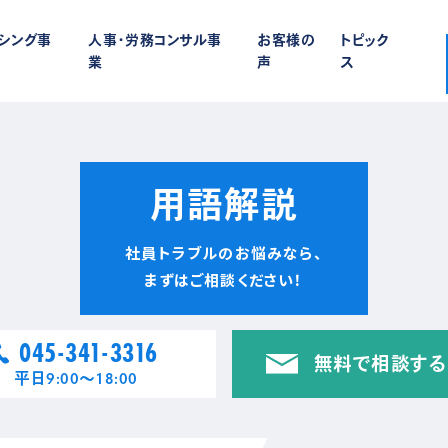
ーシング事
人事・労務コンサル事
お客様の
トピック
業
声
ス
用語解説
社員トラブルのお悩みなら、
まずはご相談ください！
045-341-3316
無料で相談する
平日9:00〜18:00