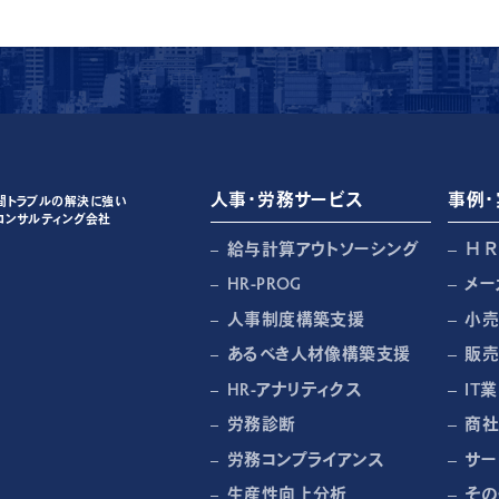
人事・労務サービス
事例・
間トラブルの解決に強い
コンサルティング会社
給与計算アウトソーシング
Ｈ
HR-PROG
メー
人事制度構築支援
小
あるべき人材像構築支援
販
HR-アナリティクス
IT業
労務診断
商社
労務コンプライアンス
サー
生産性向上分析
その