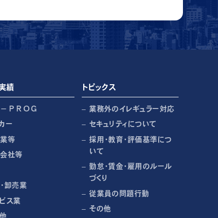
実績
トピックス
Ｒ－ＰＲＯＧ
業務外のイレギュラー対応
カー
セキュリティについて
売業等
採用・教育・評価基準につ
いて
売会社等
勤怠・賃金・雇用のルール
づくり
・卸売業
従業員の問題行動
ビス業
その他
他