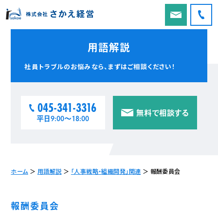
用語解説
社員トラブルのお悩みなら、
まずはご相談ください！
045-341-3316
無料で相談する
平日9:00〜18:00
ホーム
＞
用語解説
＞
「人事戦略・組織開発」関連
＞
報酬委員会
報酬委員会