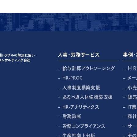
人事・労務サービス
事例・
間トラブルの解決に強い
コンサルティング会社
給与計算アウトソーシング
Ｈ
HR-PROG
メー
人事制度構築支援
小
あるべき人材像構築支援
販
HR-アナリティクス
IT業
労務診断
商社
労務コンプライアンス
サー
生産性向上分析
その