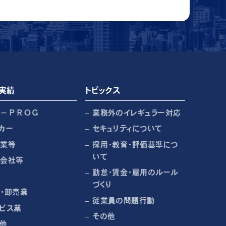
実績
トピックス
Ｒ－ＰＲＯＧ
業務外のイレギュラー対応
カー
セキュリティについて
売業等
採用・教育・評価基準につ
いて
売会社等
勤怠・賃金・雇用のルール
づくり
・卸売業
従業員の問題行動
ビス業
その他
他