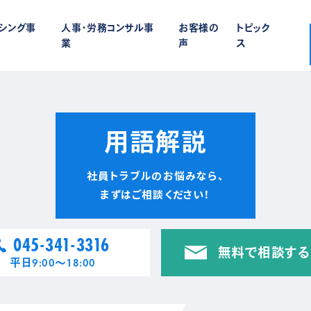
ーシング事
人事・労務コンサル事
お客様の
トピック
業
声
ス
用語解説
社員トラブルのお悩みなら、
まずはご相談ください！
045-341-3316
無料で相談する
平日9:00〜18:00