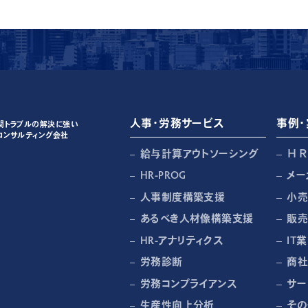
人事・労務サービス
事例・
間トラブルの解決に強い
コンサルティング会社
給与計算アウトソーシング
Ｈ
HR-PROG
メー
人事制度構築支援
小
あるべき人材像構築支援
販
HR-アナリティクス
IT業
労務診断
商社
労務コンプライアンス
サー
生産性向上分析
その