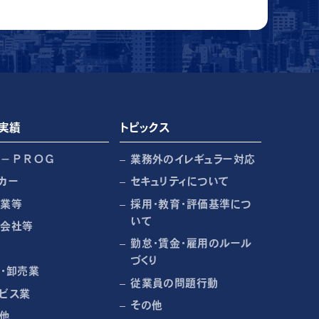
実績
トピックス
Ｒ－ＰＲＯＧ
業務外のイレギュラー対応
カー
セキュリティについて
売業等
採用・教育・評価基準につ
いて
売会社等
勤怠・賃金・雇用のルール
づくり
・卸売業
従業員の問題行動
ビス業
その他
他