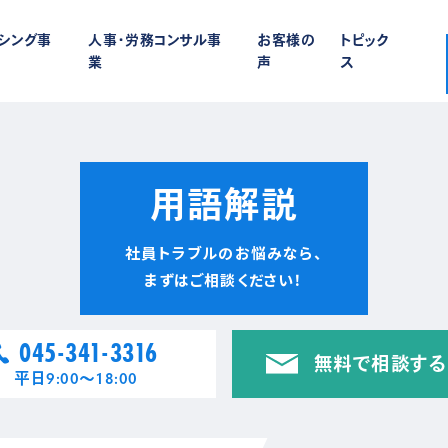
ーシング事
人事・労務コンサル事
お客様の
トピック
業
声
ス
用語解説
社員トラブルのお悩みなら、
まずはご相談ください！
045-341-3316
無料で相談する
平日9:00〜18:00