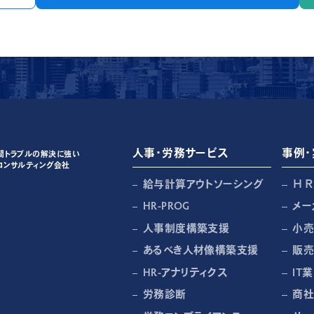
人事・労務サービス
事例・
間トラブルの解決に強い
コンサルティング会社
給与計算アウトソーシング
Ｈ
HR-PROG
メー
人事制度構築支援
小
あるべき人材像構築支援
販
HR-アナリティクス
IT業
労務診断
商社