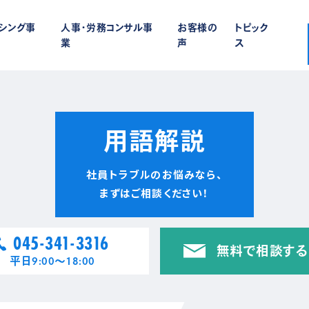
ーシング事
人事・労務コンサル事
お客様の
トピック
業
声
ス
用語解説
社員トラブルのお悩みなら、
まずはご相談ください！
045-341-3316
無料で相談する
平日9:00〜18:00