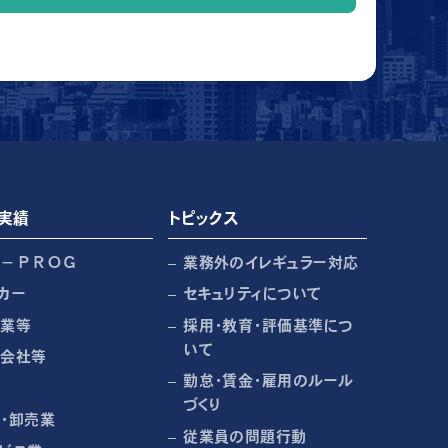
実績
トピックス
Ｒ－ＰＲＯＧ
業務外のイレギュラー対応
カー
セキュリティについて
売業等
採用・教育・評価基準につ
いて
売会社等
勤怠・賃金・雇用のルール
づくり
・卸売業
従業員の問題行動